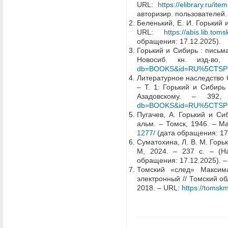
URL:
https://elibrary.ru/i
авторизир. пользователей.
Беленький, Е. И. Горький и
URL:
https://abis.lib
обращения: 17.12.2025).
Горький и Сибирь : письма
Новосиб. кн. изд-в
db=BOOKS&id=RU%5CTSP
Литературное наследство Си
– Т. 1: Горький и Сибирь
Азадовскому. – 39
db=BOOKS&id=RU%5CTSP
Пугачев, А. Горький и Сиб
альм. – Томск, 1946. – М
1277/
(дата обращения: 17
Суматохина, Л. В. М. Горь
М, 2024. – 237 с. – (
обращения: 17.12.2025). –
Томский «след» Максима
электронный // Томский об
2018. – URL:
https://tomsk