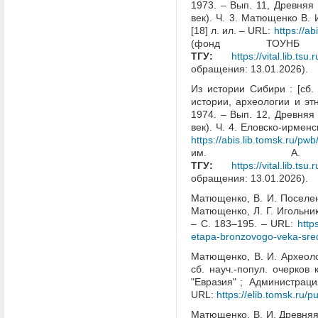
1973. – Вып. 11, Древняя
век). Ч. 3. Матющенко В. 
[18] л. ил. – URL:
https://
(фонд ТОУ
ТГУ:
https://vital.lib.
обращения: 13.01.2026).
Из истории Сибири : [сб. 
истории, археологии и этн
1974. – Вып. 12, Древняя
век). Ч. 4. Еловско-ирменск
https://abis.lib.tomsk.
им. А
ТГУ:
https://vital.lib.
обращения: 13.01.2026).
Матющенко, В. И. Поселен
Матющенко, Л. Г. Игольник
– С. 183–195. – URL:
http
etapa-bronzovogo-veka-sre
Матющенко, В. И. Археоло
сб. науч.-попул. очерков
"Евразия" ; Администрация 
URL:
https://elib.tomsk.ru/p
Матющенко, В. И. Древняя 