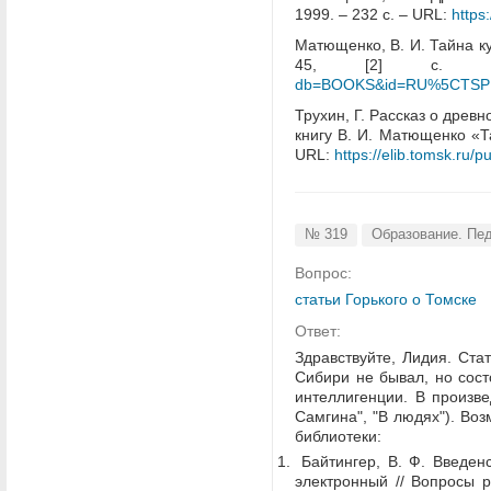
1999. – 232 с. – URL:
https
Матющенко, В. И. Тайна ку
45, [2] 
db=BOOKS&id=RU%5CTSP
Трухин, Г. Рассказ о древ
книгу В. И. Матющенко «Та
URL:
https://elib.tomsk.ru/p
№ 319
Образование. Пед
Вопрос:
статьи Горького о Томске
Ответ:
Здравствуйте, Лидия. Стат
Сибири не бывал, но сост
интеллигенции. В произв
Самгина", "В людях"). В
библиотеки:
Байтингер, В. Ф. Введенск
электронный // Вопросы р