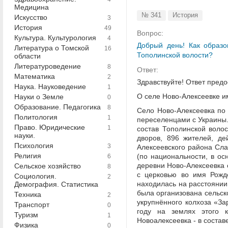
Медицина
№ 341
История
Искусство
3
История
49
Вопрос:
Культура. Культурология
4
Добрый день! Как образо
Литература о Томской
16
Тополинской волости?
области
Литературоведение
8
Ответ:
Математика
2
Здравствуйте! Ответ предо
Наука. Науковедение
1
О селе Ново-Алексеевке 
Науки о Земле
0
Образование. Педагогика
8
Село Ново-Алексеевка по 
Политология
1
переселенцами с Украины.
Право. Юридические
1
состав Тополинской волос
науки.
дворов, 896 жителей, де
Психология
3
Алексеевского района Сла
Религия
(по национальности, в ос
6
деревни Ново-Алексеевка 
Сельское хозяйство
8
с церковью во имя Рожде
Социология.
2
находилась на расстоянии 
Демография. Статистика
была организована сельск
Техника
2
укрупнённого колхоза «За
Транспорт
0
году на землях этого 
Туризм
1
Новоалексеевка - в состав
Физика
0