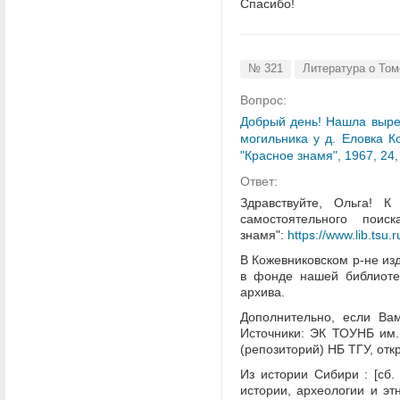
Спасибо!
№ 321
Литература о Том
Вопрос:
Добрый день! Нашла вырез
могильника у д. Еловка Ко
"Красное знамя", 1967, 24,
Ответ:
Здравствуйте, Ольга! 
самостоятельного поис
знамя":
https://www.lib.tsu
В Кожевниковском р-не изд
в фонде нашей библиотек
архива.
Дополнительно, если Ва
Источники: ЭК ТОУНБ им. 
(репозиторий) НБ ТГУ, отк
Из истории Сибири : [сб. 
истории, археологии и этн