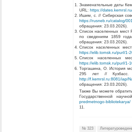
Знаменательные даты Кемер
URL:
https://dates.kemrsl.r
Ишим, с. // Сибирская сове
https://rusneb.ru/catalo
обращения: 23.03.2026).
Список населенных мест Р
по сведениям 1859 года
обращения: 23.03.2026).
Список населенных мест
https://elib.tomsk.ru/purl/1-
Список населенных ме
https://elib.tomsk.ru/purl/1-
Торгашина, О. История мо
295 лет // Кузба
http://f.kemrsl.ru:8081/ia
обращения: 23.03.2026).
Также Вы можете обратить
Государственной науч
predmetnogo-bibliotekarya/
11.
№ 323
Литературоведен