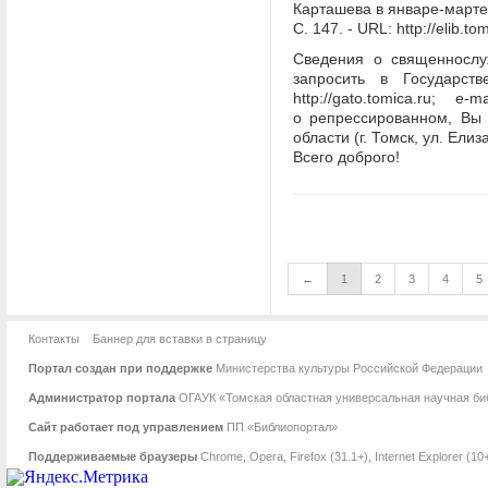
Карташева в январе-марте 
С. 147. - URL: http://elib.
Сведения о священнослу
запросить в Государст
http://gato.tomica.ru;
о репрессированном, Вы
области (г. Томск, ул. Елиз
Всего доброго!
←
1
2
3
4
5
Контакты
Баннер для вставки в страницу
Портал создан при поддержке
Министерства культуры Российской Федерации
Администратор портала
ОГАУК «Томская областная универсальная научная биб
Сайт работает под управлением
ПП «Библиопортал»
Поддерживаемые браузеры
Chrome
,
Opera
,
Firefox (31.1+)
,
Internet Explorer (10