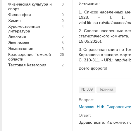
Источники:
Физическая культура и
0
спорт
1. Список населенных мест
Философия
0
1928. – Т. 1: О
Химия
0
vital.lib.tsu.ru/vital/acce
Художественная
4
2. Список населенных мес
литература
статистического комитета, 1
Экология
2
15.05.2026).
Экономика
6
Языкознание
3
3. Справочная книга по То
Краеведение Томской
Карташева в январе-марте 
25
области
С. 310-311. - URL: http://e
Тестовая Категория
2
Всего доброго!
№ 339
Техника
Вопрос:
Маракин Н.Ф. Гидравличес
Ответ:
Здравствкйте. Изложите, п