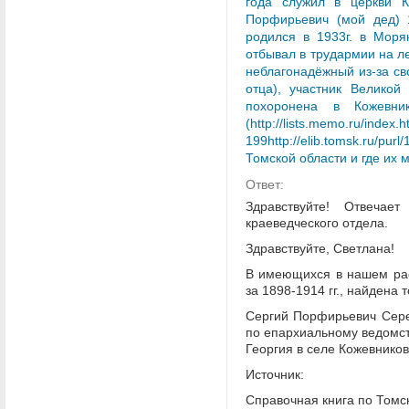
года служил в церкви К
Порфирьевич (мой дед) 
родился в 1933г. в Моря
отбывал в трудармии на л
неблагонадёжный из-за св
отца), участник Великой
похоронена в Кожевни
(http://lists.memo.ru
199http://elib.tomsk.ru/p
Томской области и где их 
Ответ:
Здравствуйте! Отвечае
краеведческого отдела.
Здравствуйте, Светлана!
В имеющихся в нашем рас
за 1898-1914 гг., найдена
Сергий Порфирьевич Сереб
по епархиальному ведомств
Георгия в селе Кожевников
Источник:
Справочная книга по Томс