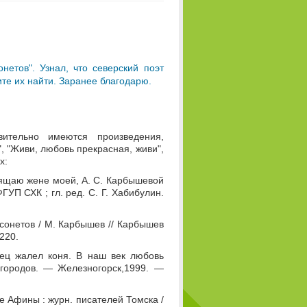
нетов". Узнал, что северский поэт
те их найти. Заранее благодарю.
ительно имеются произведения,
, "Живи, любовь прекрасная, живи",
х:
вящаю жене моей, А. С. Карбышевой
ГУП СХК ; гл. ред. С. Г. Хабибулин.
 сонетов / М. Карбышев // Карбышев
220.
ец жалел коня. В наш век любовь
х городов. — Железногорск,1999. —
е Афины : журн. писателей Томска /