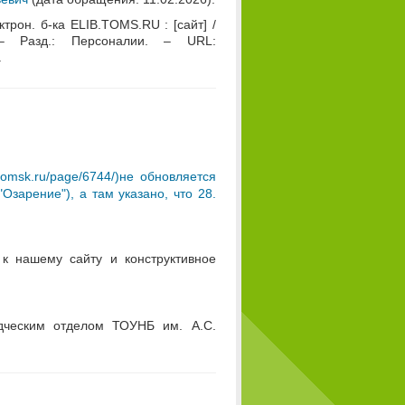
трон. б-ка ELIB.TOMS.RU : [сайт] /
– Разд.: Персоналии. – URL:
.
tomsk.ru/page/6744/)не обновляется
зарение"), а там указано, что 28.
 к нашему сайту и конструктивное
едческим отделом ТОУНБ им. А.С.