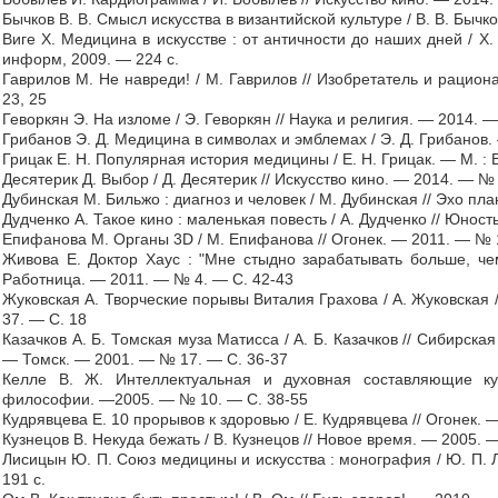
Бычков В. В. Смысл искусства в византийской культуре / В. В. Бычко
Виге Х. Медицина в искусстве : от античности до наших дней / Х.
информ, 2009. — 224 с.
Гаврилов М. Не навреди! / М. Гаврилов // Изобретатель и рацио
23, 25
Геворкян Э. На изломе / Э. Геворкян // Наука и религия. — 2014. 
Грибанов Э. Д. Медицина в символах и эмблемах / Э. Д. Грибанов.
Грицак Е. Н. Популярная история медицины / Е. Н. Грицак. — М. : 
Десятерик Д. Выбор / Д. Десятерик // Искусство кино. — 2014. — №
Дубинская М. Бильжо : диагноз и человек / М. Дубинская // Эхо пл
Дудченко А. Такое кино : маленькая повесть / А. Дудченко // Юнос
Епифанова М. Органы 3D / М. Епифанова // Огонек. — 2011. — № 
Живова Е. Доктор Хаус : "Мне стыдно зарабатывать больше, че
Работница. — 2011. — № 4. — С. 42-43
Жуковская А. Творческие порывы Виталия Грахова / А. Жуковская
37. — С. 18
Казачков А. Б. Томская муза Матисса / А. Б. Казачков // Сибирска
— Томск. — 2001. — № 17. — С. 36-37
Келле В. Ж. Интеллектуальная и духовная составляющие ку
философии. —2005. — № 10. — С. 38-55
Кудрявцева Е. 10 прорывов к здоровью / Е. Кудрявцева // Огонек. 
Кузнецов В. Некуда бежать / В. Кузнецов // Новое время. — 2005. 
Лисицын Ю. П. Союз медицины и искусства : монография / Ю. П. 
191 с.