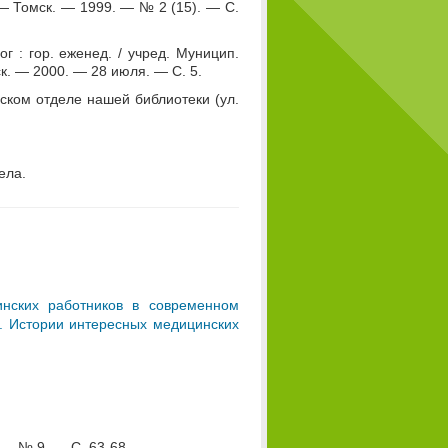
. — Томск. — 1999. — № 2 (15). — С.
г : гор. еженед. / учред. Муницип.
ск. — 2000. — 28 июля. — С. 5.
ском отделе нашей библиотеки (ул.
ела.
нских работников в современном
е. Истории интересных медицинских
 — № 9. — С. 63-68