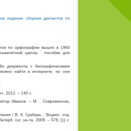
ое издание сборник диктантов по
антов по орфографии вышло в 1960
осьмилетней школы : пособие для
бо документы с биографическими
 можно найти в интернете, но они
:
+, 2012. – 140 с.
иктор Иванов. – М. : Современник,
ания / В. К. Грабарь ; Энцикл. отд.
терб. гос. ун-та, 2009. – 578, [1] с.