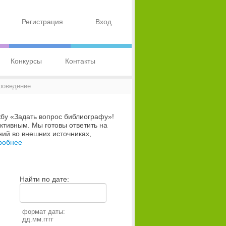
Регистрация
Вход
Конкурсы
Контакты
роведение
бу «Задать вопрос библиографу»!
тивным. Мы готовы ответить на
ий во внешних источниках,
робнее
Найти по дате:
формат даты:
дд.мм.гггг