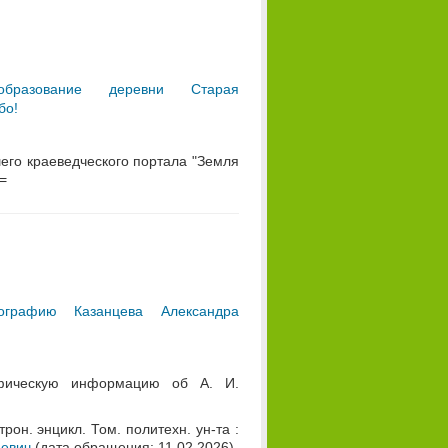
 образование деревни Старая
бо!
шего краеведческого портала "Земля
w=
иографию Казанцева Александра
афическую информацию об А. И.
рон. энцикл. Том. политехн. ун-та :
ьевич
(дата обращения: 11.02.2026).