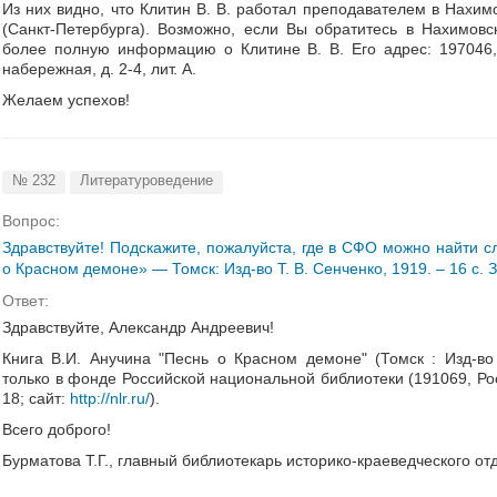
Из них видно, что Клитин В. В. работал преподавателем в Нахи
(Санкт-Петербурга). Возможно, если Вы обратитесь в Нахимовс
более полную информацию о Клитине В. В. Его адрес: 197046, 
набережная, д. 2-4, лит. А.
Желаем успехов!
№ 232
Литературоведение
Вопрос:
Здравствуйте! Подскажите, пожалуйста, где в СФО можно найти 
о Красном демоне» — Томск: Изд-во Т. В. Сенченко, 1919. – 16 с.
Ответ:
Здравствуйте, Александр Андреевич!
Книга В.И. Анучина "Песнь о Красном демоне" (Томск : Изд-во
только в фонде Российской национальной библиотеки (191069, Рос
18; сайт:
http://nlr.ru/
).
Всего доброго!
Бурматова Т.Г., главный библиотекарь историко-краеведческого от