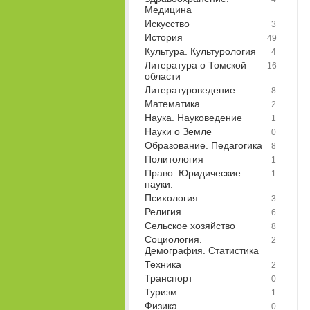
Медицина
Искусство
3
История
49
Культура. Культурология
4
Литература о Томской
16
области
Литературоведение
8
Математика
2
Наука. Науковедение
1
Науки о Земле
0
Образование. Педагогика
8
Политология
1
Право. Юридические
1
науки.
Психология
3
Религия
6
Сельское хозяйство
8
Социология.
2
Демография. Статистика
Техника
2
Транспорт
0
Туризм
1
Физика
0