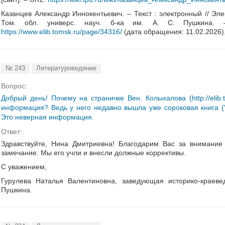
Казанцев Александр Иннокентьевич. – Текст : электронный // Элек
Том. обл. универс. науч. б-ка им. А. С. Пушкина. 
https://www.elib.tomsk.ru/page/34316/
(дата обращения: 11.02.2026)
№ 243
Литературоведение
Вопрос:
Добрый день! Почему на страничке Вен. Колыхалова (http://elib.
информация? Ведь у него недавно вышла уже сороковая книга ("О
Это неверная информация.
Ответ:
Здравствуйте, Нина Дмитриевна! Благодарим Вас за внимание
замечание. Мы его учли и внесли должные коррективы.
С уважением,
Гурулева Наталья Валентиновна, заведующая историко-краев
Пушкина.