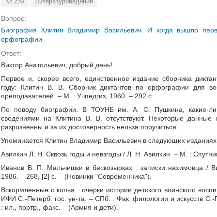
№ 234
Литературоведение
Вопрос:
Биография Клитин Владимир Васильевич. И когда вышло перв
орфографии
Ответ:
Виктор Анатольевич, добрый день!
Первое и, скорее всего, единственное издание сборника дикт
году: Клитин В. В. Сборник диктантов по орфографии для в
преподавателей. – М. : Учпедгиз, 1960. – 292 с.
По поводу биографии. В ТОУНБ им. А. С. Пушкина, какие-ли
сведениями на Клитина В. В. отсутствуют. Некоторые данные
разрозненны и за их достоверность нельзя поручиться.
Упоминается Клитин Владимир Васильевич в следующих изданиях
Авилкин Л. Н. Сквозь годы и невзгоды / Л. Н. Авилкин. – М. : Спутник
Иванов В. П. Мальчишки в бескозырках : записки нахимовца / В
1986. – 268, [2] с. – (Новинки "Современника").
Вскормленные с копья : очерки истории детского воинского воспит
ИФИ С.-Петерб. гос. ун-та. – СПб. : Фак. филологии и искусств С.-Пе
: ил., портр., факс. – (Армия и дети).