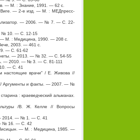
в. — М. : Знание, 1991. — 62 с.
 Виге. — 2-е изд. — М. : МЕДпресс-
нализатор. — 2006. — № 7. — С. 22-
— № 10. — С. 12-15
 — М. : Медицина, 1990. — 208 с.
Вече, 2003. — 461 с.
 9. — С. 61-62
анеты. — 2013. — № 32. — С. 54-55
ть. — 2010. — № 3. — С. 81-111
10. — С. 41
м настоящие врачи" / Е. Живова //
 // Аргументы и факты. — 2007. — №
я старина : краеведческий альманах.
льтуры /В. Ж. Келле // Вопросы
— 2014. — № 1. — С. 41
— № 16. — С. 42
Лисицын. — М. : Медицина, 1985. —