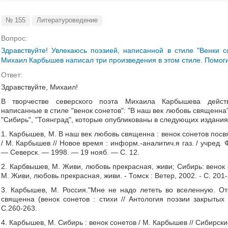
№ 155
Литературоведение
Вопрос:
Здравствуйте! Увлекаюсь поэзией, написанной в стиле "Венки со
Михаил Карбышев написал три произведения в этом стиле. Помоги
Ответ:
Здравствуйте, Михаил!
В творчестве северского поэта Михаила Карбышева действ
написанные в стиле "венок сонетов": "В наш век любовь священна"
"Сибирь", "Тоянград", которые опубликованы в следующих издания
1. Карбышев, М.
В наш век любовь священна : венок сонетов пос
/ М. Карбышев // Новое время : информ.-аналитич.я газ. / учред. Ф
— Северск. — 1998. — 19 нояб. — С. 12.
2. Карбвышев, М. Живи, любовь прекрасная, живи; Сибирь: венок
М. Живи, любовь прекрасная, живи. - Томск : Ветер, 2002. - С. 201-
3. Карбышев, М.
Россия."Мне не надо лететь во вселенную. От
священна (венок сонетов : стихи // Антология поэзии закрыты
С.260-263.
4. Карбышев, М.
Сибирь : венок сонетов / М. Карбышев // Сибирски