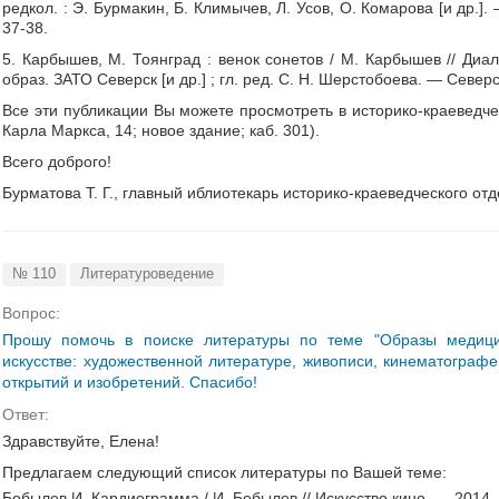
редкол. : Э. Бурмакин, Б. Климычев, Л. Усов, О. Комарова [и др.]
37-38.
5. Карбышев, М.
Тоянград : венок сонетов / М. Карбышев // Диало
образ. ЗАТО Северск [и др.] ; гл. ред. С. Н. Шерстобоева. — Север
Все эти публикации Вы можете просмотреть в историко-краеведче
Карла Маркса, 14; новое здание; каб. 301).
Всего доброго!
Бурматова Т. Г., главный иблиотекарь историко-краеведческого отд
№ 110
Литературоведение
Вопрос:
Прошу помочь в поиске литературы по теме "Образы медици
искусстве: художественной литературе, живописи, кинематограф
открытий и изобретений. Спасибо!
Ответ:
Здравствуйте, Елена!
Предлагаем следующий список литературы по Вашей теме:
Бобылев И. Кардиограмма / И. Бобылев // Искусство кино. — 2014.