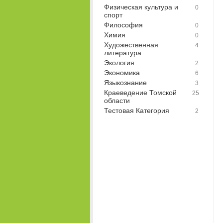
Физическая культура и
0
спорт
Философия
0
Химия
0
Художественная
4
литература
Экология
2
Экономика
6
Языкознание
3
Краеведение Томской
25
области
Тестовая Категория
2