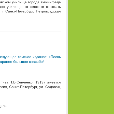
мовском училище города Ленинграда
кое училище, то сможете отыскать
г. Санкт-Петербург, Петроградская
следующее томское издание: «Песнь
 Заранее большое спасибо!
 Т-ва Т.В.Сенченко, 1919) имеется
сия, Санкт-Петербург, ул. Садовая,
дела.