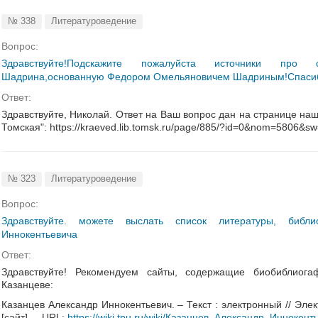
№ 338
Литературоведение
Вопрос:
Здравствуйте!Подскажите пожалуйста источники про
Шадрина,основанную Федором Омельяновичем Шадриным!Спаси
Ответ:
Здравствуйте, Николай. Ответ на Ваш вопрос дан на странице на
Томская": https://kraeved.lib.tomsk.ru/page/885/?id=0&nom=5806&s
№ 323
Литературоведение
Вопрос:
Здравствуйте. можете выслать список литературы, библ
Иннокентьевича
Ответ:
Здравствуйте! Рекомендуем сайты, содержащие биобиблиог
Казанцеве:
Казанцев Александр Иннокентьевич. – Текст : электронный // Элект
[сайт]. – URL:
https://wiki.tpu.ru/wiki/Казанцев_Александр_Иннокент