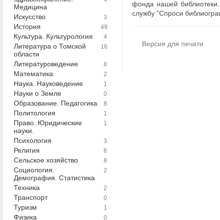
фонда нашей библиотеки. 
Медицина
службу "Спроси библиографа
Искусство
3
История
49
Культура. Культурология
4
Версия для печати
Литература о Томской
16
области
Литературоведение
8
Математика
2
Наука. Науковедение
1
Науки о Земле
0
Образование. Педагогика
8
Политология
1
Право. Юридические
1
науки.
Психология
3
Религия
6
Сельское хозяйство
8
Социология.
2
Демография. Статистика
Техника
2
Транспорт
0
Туризм
1
Физика
0