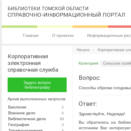
БИБЛИОТЕКИ ТОМСКОЙ ОБЛАСТИ
СПРАВОЧНО-ИНФОРМАЦИОННЫЙ ПОРТАЛ
Главная
О проектах
Информационные рес
Начало
› Корпоративная эл
Корпоративная
электронная
Категория:
Сельское хозя
справочная служба
Вопрос:
Задать вопрос
библиографу
Способы обрезки плодовых
Архив выполненных запросов
Ответ:
Биология
2
Военное дело
4
Здравствуйте, Надежда!
Библиотечное дело
60
Вы обратились на библио
География
3
источники Вас интересуют
Здравоохранение.
4