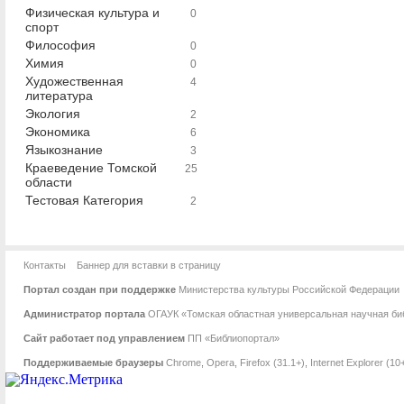
Физическая культура и
0
спорт
Философия
0
Химия
0
Художественная
4
литература
Экология
2
Экономика
6
Языкознание
3
Краеведение Томской
25
области
Тестовая Категория
2
Контакты
Баннер для вставки в страницу
Портал создан при поддержке
Министерства культуры Российской Федерации
Администратор портала
ОГАУК «Томская областная универсальная научная биб
Сайт работает под управлением
ПП «Библиопортал»
Поддерживаемые браузеры
Chrome
,
Opera
,
Firefox (31.1+)
,
Internet Explorer (10