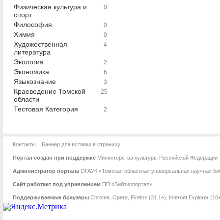
Физическая культура и
0
спорт
Философия
0
Химия
0
Художественная
4
литература
Экология
2
Экономика
6
Языкознание
3
Краеведение Томской
25
области
Тестовая Категория
2
Контакты
Баннер для вставки в страницу
Портал создан при поддержке
Министерства культуры Российской Федерации
Администратор портала
ОГАУК «Томская областная универсальная научная биб
Сайт работает под управлением
ПП «Библиопортал»
Поддерживаемые браузеры
Chrome
,
Opera
,
Firefox (31.1+)
,
Internet Explorer (10