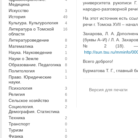
университета рукописи
Г
Медицина
народно-разговорной речи"
Искусство
3
История
49
На этот источник есть ссы
Культура. Культурология
4
речи г. Томска XVII – начала
Литература о Томской
16
Захарова, Л. А.
Дополнение
области
(буквы А–И) / Л. А. Захаро
Литературоведение
8
№ 2 (18). — С.
Математика
2
http://sun.tsu.ru/mminfo/00
Наука. Науковедение
1
Науки о Земле
0
Всего доброго!
Образование. Педагогика
8
Бурматова Т. Г., главный 
Политология
1
Право. Юридические
1
науки.
Психология
3
Версия для печати
Религия
6
Сельское хозяйство
8
Социология.
2
Демография. Статистика
Техника
2
Транспорт
0
Туризм
1
Физика
0